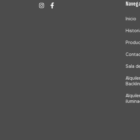
Naveg
Inicio
Histori
Produ
Conta
Sala d
Alquile
Backli
Alquil
ilumina