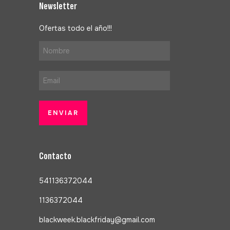
Newsletter
Ofertas todo el año!!!
Contacto
541136372044
1136372044
blackweek.blackfriday@gmail.com