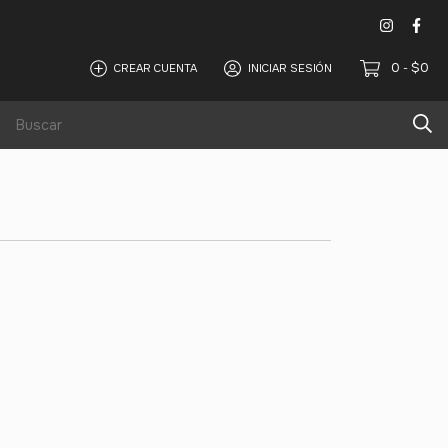
0
$0
CREAR CUENTA
INICIAR SESIÓN
-
Alquiler de equipos de sonido y iluminación