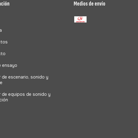
ación
Medios de envío
a
ctos
cto
e ensayo
r de escenario, sonido y
ne
er de equipos de sonido y
ción