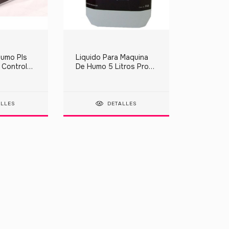
Humo Pls
Liquido Para Maquina
 Control
De Humo 5 Litros Pro
j WEEK
Alta Densidad Moon
ALLES
DETALLES