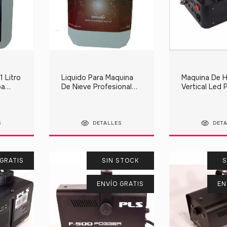
 Litro
Liquido Para Maquina
Maquina De 
pa
De Nieve Profesional
Vertical Led 
s
Alto Rendimiento
2000
S
DETALLES
DET
GRATIS
SIN STOCK
S
ENVÍO GRATIS
EN