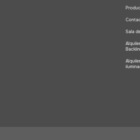
Produ
Conta
Sala d
Alquile
Backli
Alquil
ilumina