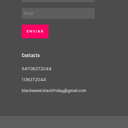
Contacto
541136372044
1136372044
blackweek.blackfriday@gmail.com