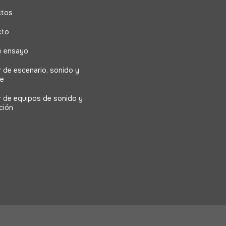
ctos
cto
e ensayo
r de escenario, sonido y
ne
er de equipos de sonido y
ción