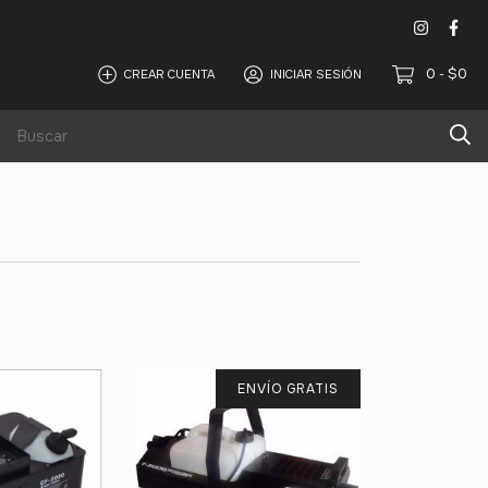
0
$0
CREAR CUENTA
INICIAR SESIÓN
-
Alquiler de equipos de sonido y iluminación
ENVÍO GRATIS