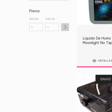
Precio
DESDE
HASTA
Liquido De Humo 1
Moonlight No Ta
Sabado Domingo
DETALLE
ENVÍO 