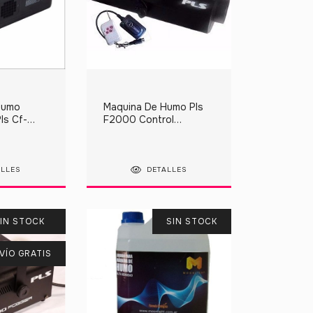
Humo
Maquina De Humo Pls
Pls Cf-
F2000 Control
Inalámbrico Dmx 2000
Watts
ALLES
DETALLES
IN STOCK
SIN STOCK
VÍO GRATIS