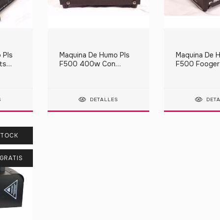
 Pls
Maquina De Humo Pls
Maquina De 
ts
F500 400w Con
F500 Fooger
co
Control Remoto, ideal
400 Watts D
para fiestas dj
Oferta
S
DETALLES
DET
STOCK
GRATIS