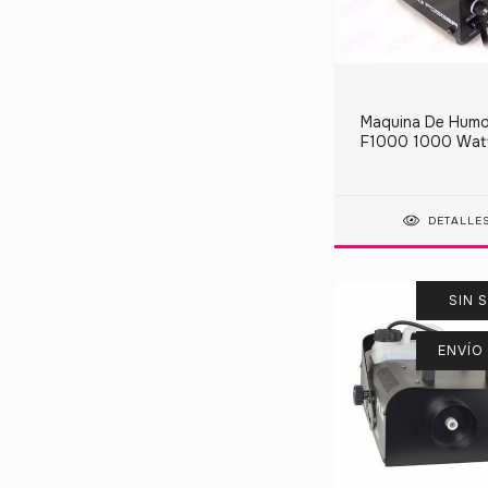
Maquina De Humo
F1000 1000 Wat
Control Inalámbri
DETALLE
SIN 
ENVÍO 