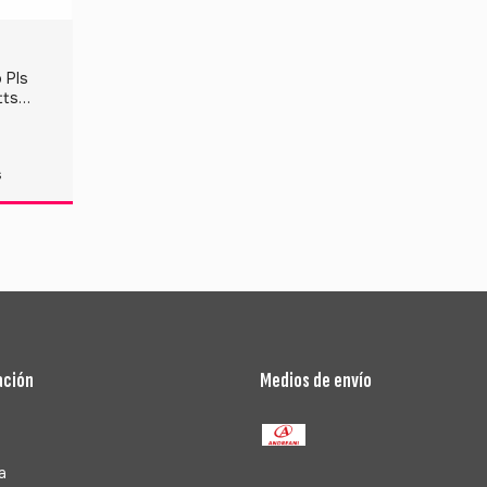
 Pls
tts
co
S
ación
Medios de envío
a