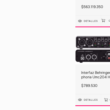
Análoga 12 Entra
$563.119.350
DETALLES
Interfaz Behringe
phoria Umc204 
Bit/192khz
$789.530
DETALLES