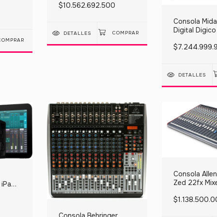
$10.562.692.500
Consola Mida
Digital Digico
DETALLES
Heath Black 
$7.244.999.
DETALLES
Consola Alle
Zed 22fx Mix
 iPad
Canales Usb
le
$1.138.500.
Consola Behringer