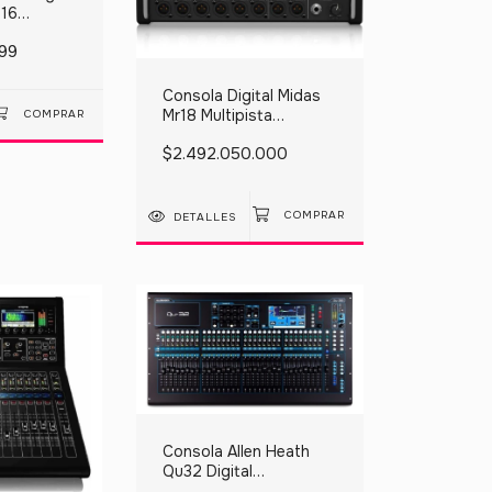
 16
k Week
499
Consola Digital Midas
Mr18 Multipista
Multitrack Black Week
$2.492.050.000
DETALLES
Consola Allen Heath
Qu32 Digital
Soundcraft X32