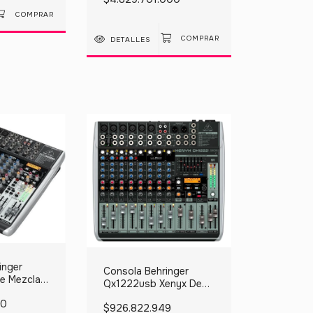
DETALLES
inger
Consola Behringer
e Mezcla
Qx1222usb Xenyx De
Mezcla 220v
50
$926.822.949