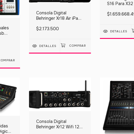
S16 Para X32
Canales Blac
Consola Digital
$1.659.668.
Behringer Xr18 Air iPad
Multitrack Grabacion
nales
$2.173.500
DETALLES
sb
om
DETALLES
Consola Digital
idas
Behringer Xr12 Wifi 12
igico
Canal Midas Hot Sale