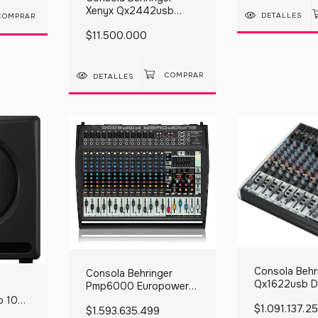
Xenyx Qx2442usb
DETALLES
Mixer Fx Compresor 10
$11.500.000
Xlr
DETALLES
Consola Behr
Consola Behringer
Qx1622usb D
Pmp6000 Europower
220v
Mesa De Mezclas
o 10
$1.091.137.2
$1.593.635.499