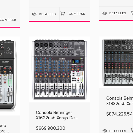
DETALLES
DETALLES
COMPRAR
Consola Behr
X1832usb Xe
Mezcla 220v
Consola Behringer
$874.226.54
X1622usb Xenyx De
Mezcla 220v
usb
$669.900.300
ora
DETALLES