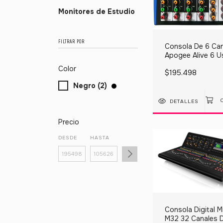
Monitores de Estudio
FILTRAR POR
Consola De 6 Ca
Apogee Alive 6 U
Bluetooth Phant
Color
$195.498
Negro (2)
DETALLES
Precio
DESDE
HASTA
Consola Digital M
M32 32 Canales D