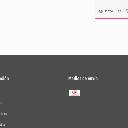
DETALLES
ación
Medios de envío
a
ctos
cto