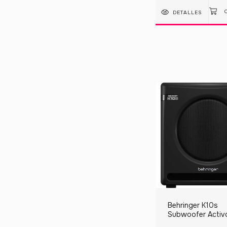
DETALLES
Behringer K10s
Subwoofer Activ
180 Watts