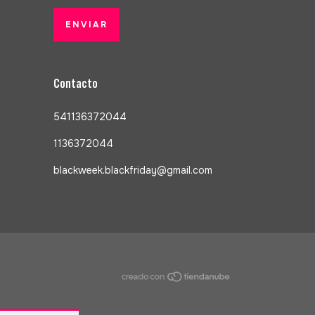
Contacto
541136372044
1136372044
blackweek.blackfriday@gmail.com