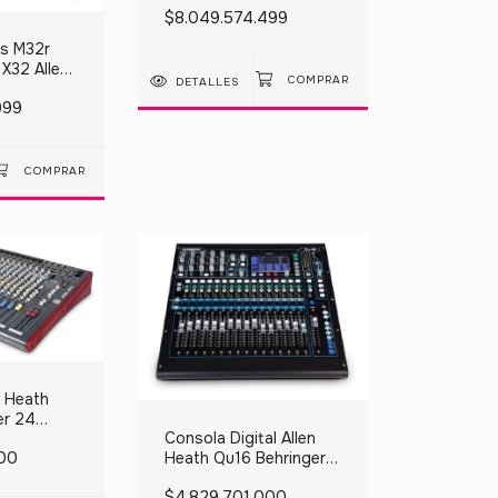
$8.049.574.499
Behringer
s M32r
 X32 Allen
DETALLES
Week
999
n Heath
er 24
Consola Digital Allen
 Yamaha
000
Heath Qu16 Behringer
Soundcraft Yamaha
$4.829.701.000