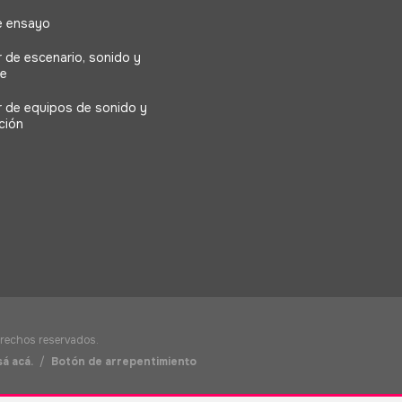
e ensayo
r de escenario, sonido y
ne
er de equipos de sonido y
ción
erechos reservados.
á acá.
/
Botón de arrepentimiento