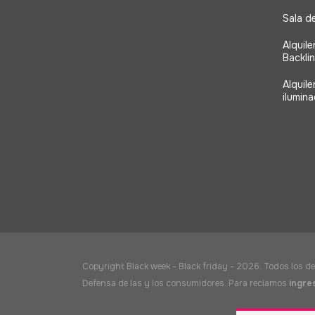
Sala d
Alquile
Backli
Alquil
ilumina
Copyright Black week - Black friday - 2026. Todos los d
Defensa de las y los consumidores. Para reclamos
ingres