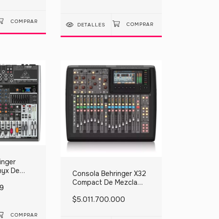
DETALLES
inger
nyx De
Consola Behringer X32
Compact De Mezcla
9
220v
$5.011.700.000