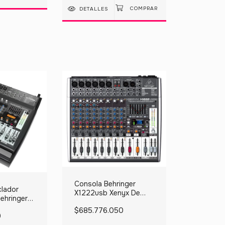
DETALLES
Consola Behringer
lador
X1222usb Xenyx De
ehringer
Mezcla 220v
anales
$685.776.050
9