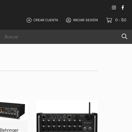
0
$0
CREAR CUENTA
INICIAR SESIÓN
-
Alquiler de equipos de sonido y iluminación
 Behringer