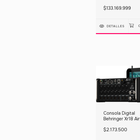
Yamaha Cl Black
$133.169.999
DETALLES
Consola Digital
Behringer Xr18 Air
Multitrack Hot Sa
$2.173.500