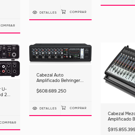
das
DETALLES
Cabezal Auto
Amplificado Behringer
Pmp550m 2x 250w
r U-
$608.689.250
Hd 24
DETALLES
Cabezal Mezc
Amplificado B
COMPRAR
Pmp500 16 C
$915.855.39