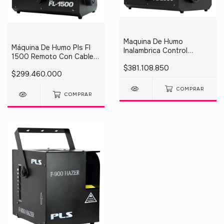
Maquina De Humo
Máquina De Humo Pls Fl
Inalambrica Control
1500 Remoto Con Cable E
Remoto Dmx Pls Fl-2000
Inalámbrico
$381.108.850
$299.460.000
COMPRAR
COMPRAR