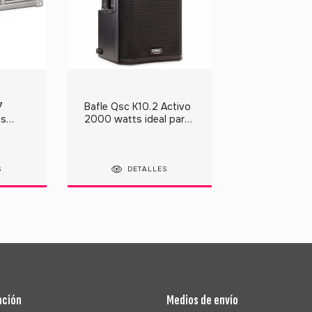
7
Bafle Qsc K10.2 Activo
ts
2000 watts ideal para
ik
monitor de escenario y
p.a
S
DETALLES
ación
Medios de envío