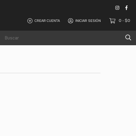
0
$0
CREAR CUENTA
INICIAR SESIÓN
-
Alquiler de equipos de sonido y iluminación