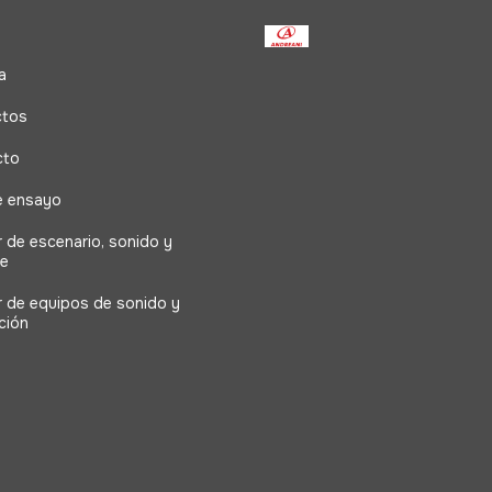
a
ctos
cto
e ensayo
r de escenario, sonido y
ne
er de equipos de sonido y
ción