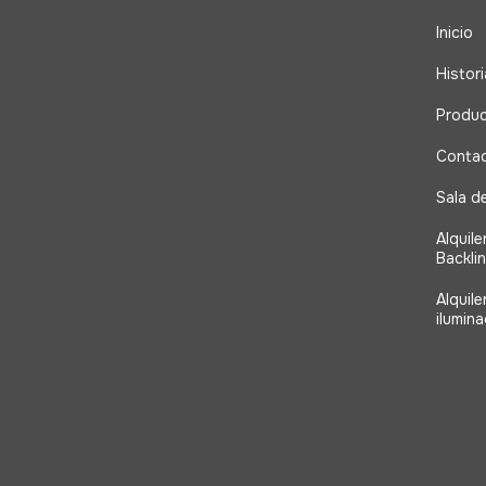
Inicio
Histori
Produ
Conta
Sala d
Alquile
Backli
Alquil
ilumina