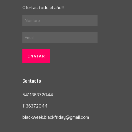
Ofertas todo el año!!!
Contacto
541136372044
1136372044
blackweek.blackfriday@gmail.com