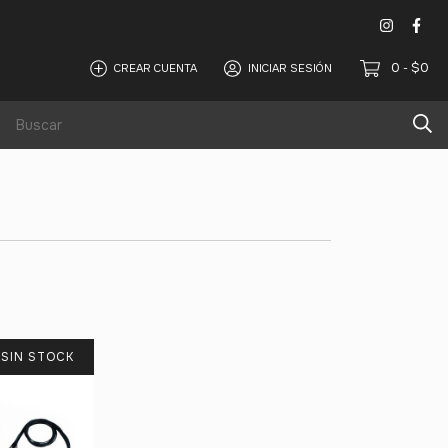
0
$0
CREAR CUENTA
INICIAR SESIÓN
-
Alquiler de equipos de sonido y iluminación
SIN STOCK