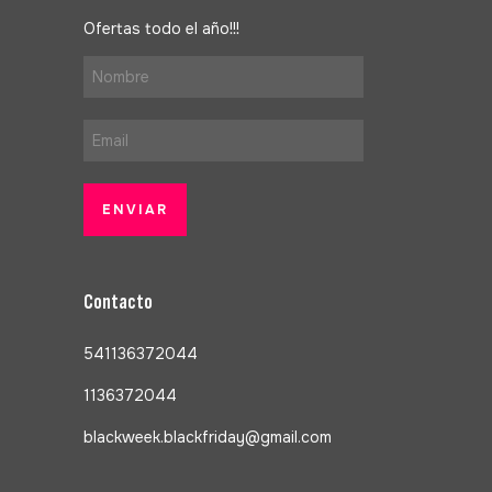
Ofertas todo el año!!!
Contacto
541136372044
1136372044
blackweek.blackfriday@gmail.com