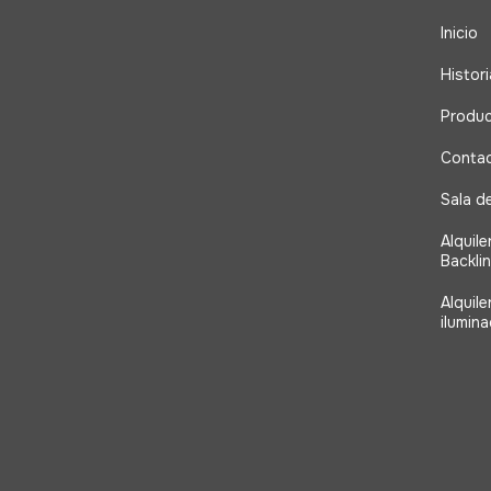
Inicio
Histori
Produ
Conta
Sala d
Alquile
Backli
Alquil
ilumina