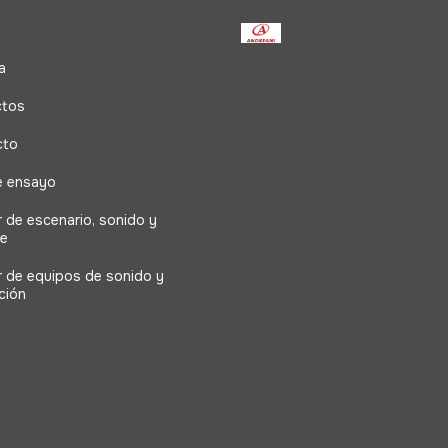
a
ctos
cto
e ensayo
r de escenario, sonido y
ne
er de equipos de sonido y
ción